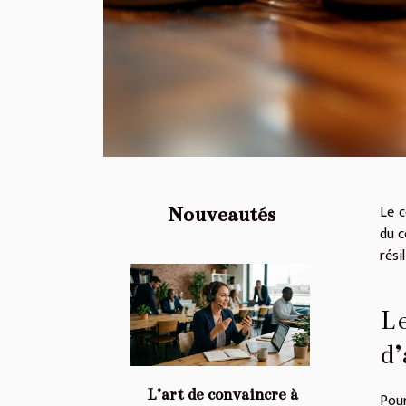
Le c
Nouveautés
du c
rési
Le
d’
L’art de convaincre à
Pour