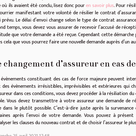
 où ils avaient été conclu, lisez donc pour
en savoir plus
. Pour rés
ourrier manifestant votre volonté de résilier le contrat d’assuran
i prévu. Le délai d’envoi change selon le type de contrat assuran
nd temps, vous devez vous assurer de recevoir l’accusé de récepti
itude que votre demande a été reçue. Cependant cette démarche pe
s cela que vous pourrez faire une nouvelle demande auprès d’un au
 changement d’assureur en cas de
évènements constituant des cas de force majeure peuvent interve
 des évènements irrésistibles, imprévisibles et extérieures qui c
sureur dans ces conditions, vous devez procéder à la résiliation du c
le. Vous devez transmettre à votre assureur une demande de rési
e dans le plutôt possible. C’est-à-dire juste après la survenance
aines après l’envoi de votre demande. Vous pouvez à présent c
alyser les clauses du nouveau contrat et de choisir l’assureur le plus