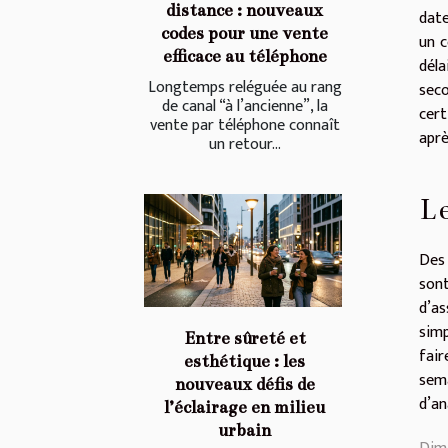
distance : nouveaux
date
codes pour une vente
un c
efficace au téléphone
déla
Longtemps reléguée au rang
seco
de canal “à l’ancienne”, la
cert
vente par téléphone connaît
aprè
un retour...
Le
Des 
sont
d’as
simp
Entre sûreté et
fair
esthétique : les
sem
nouveaux défis de
d’an
l’éclairage en milieu
urbain