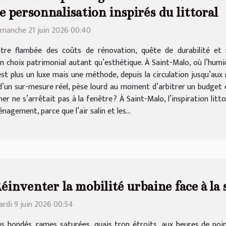
e personnalisation inspirés du littoral
manche 21 juin 2026 00:40
tre flambée des coûts de rénovation, quête de durabilité et
 choix patrimonial autant qu’esthétique. À Saint-Malo, où l’humid
’est plus un luxe mais une méthode, depuis la circulation jusqu’aux 
et d’un sur-mesure réel, pèse lourd au moment d’arbitrer un budget 
a mer ne s’arrêtait pas à la fenêtre ? À Saint-Malo, l’inspiration lit
agement, parce que l’air salin et les...
éinventer la mobilité urbaine face à la
rdi 9 juin 2026 00:54
s bondés, rames saturées, quais trop étroits, aux heures de poin