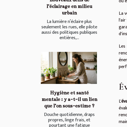
ou e
l’éclairage en milieu
La v
urbain
l'ai
La lumière n’éclaire plus
seulement les rues, elle pilote
gara
aussi des politiques publiques
d'in
entières,...
Les 
ren
éner
per
Év
Hygiène et santé
mentale : y a-t-il un lien
L'
év
que l’on sous-estime ?
éval
Douche quotidienne, draps
reno
propres, linge frais, et
main
pourtant une fatigue