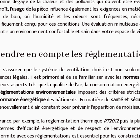
onne dégage de la chaleur et des polluants qui doivent être é
oît, l'
usage de la pièce
influence également les exigences en matièr
le de bain, où l'humidité et les odeurs sont fréquentes, néce
ifiquement conçu pour ces conditions. Une évaluation minutieuse 
ntir un environnement confortable et sain dans votre espace de vie
endre en compte les réglementati
 s'assurer que le système de ventilation choisi est non seule
ences légales, il est primordial de se familiariser avec les
normes 
ieurs aspects tels que la qualité de l'air, la consommation énergét
réglementations environnementales
imposent des critères stricts
formance énergétique
des bâtiments. En matière de
santé et sécu
enouvellement d'air constant pour prévenir l'apparition de moisissu
rance, par exemple, la réglementation thermique
RT2012
puis la p
termes d'efficacité énergétique et de respect de l'environnem
ormité avec ces réglementations est essentiel pour les constructi