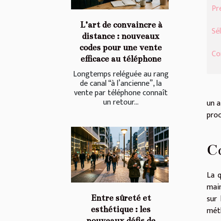
Pr
L’art de convaincre à
Sé
distance : nouveaux
codes pour une vente
Co
efficace au téléphone
Longtemps reléguée au rang
de canal “à l’ancienne”, la
vente par téléphone connaît
un retour...
un a
proc
Co
La q
main
sur 
Entre sûreté et
esthétique : les
méth
nouveaux défis de