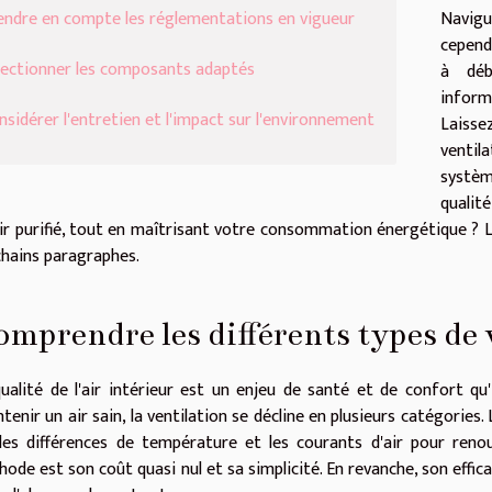
endre en compte les réglementations en vigueur
Navigu
cepend
lectionner les composants adaptés
à déb
inform
nsidérer l'entretien et l'impact sur l'environnement
Laiss
ventila
systèm
qualité
ir purifié, tout en maîtrisant votre consommation énergétique ? L'a
hains paragraphes.
mprendre les différents types de 
ualité de l'air intérieur est un enjeu de santé et de confort qu'
tenir un air sain, la ventilation se décline en plusieurs catégories.
les différences de température et les courants d'air pour renouv
ode est son coût quasi nul et sa simplicité. En revanche, son effica