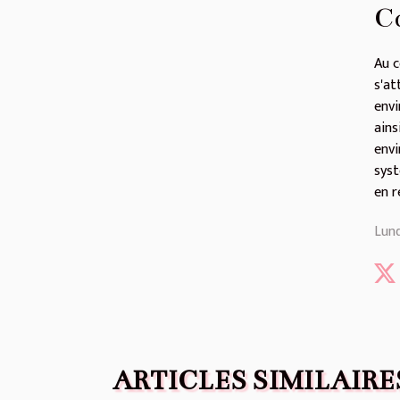
Co
Au c
s'at
envi
ains
envi
syst
en r
Lund
ARTICLES SIMILAIRE