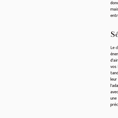
donc
mai
entr
Sé
Le c
éner
d'ai
vos 
tand
leur
l'ad
avec
une
préc