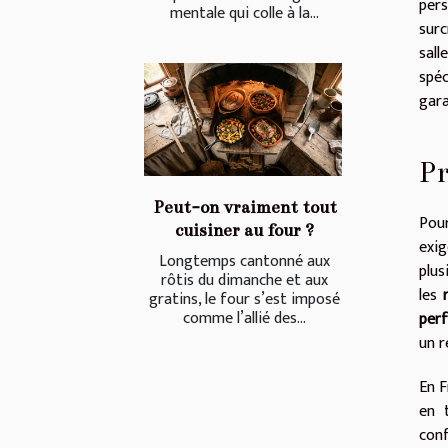
pers
mentale qui colle à la...
surcr
sal
spéc
gara
Pr
Peut-on vraiment tout
Pour
cuisiner au four ?
exig
Longtemps cantonné aux
plus
rôtis du dimanche et aux
les
gratins, le four s’est imposé
comme l’allié des...
per
un r
En F
en 
conf